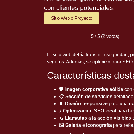
con clientes potenciales.
Sitio Web o Proyecto
5 / 5 (2 votos)
El sitio web debía transmitir seguridad,
seguros. Además, se optimizó para SEO 
Características des
🛡️
Imagen corporativa sólida
con 
📋
Sección de servicios
detallada
📱
Diseño responsive
para una exp
⚡
Optimización SEO local
para bú
📞
Llamadas a la acción visibles
p
🖼️
Galería e iconografía
para refor